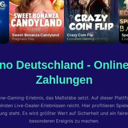
Sweet Bonanza Candyland
Crazy Coin Flip
Spe
Pragmatic Play
Evolution Gaming
Evo
no Deutschland - Online
Zahlungen
ine-Gaming-Erlebnis, das Maßstäbe setzt. Auf dieser Platt
selnden Live-Dealer-Erlebnissen reicht. Hier profitieren Sp
ng steht. Es wird größter Wert auf Sicherheit und ein fair
besonderen Ereignis zu machen.