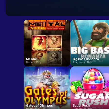
Mental
Big Bass Bonanza
Nolimit City
Pragmatic Play
Gates of Olympus
Sugar Rush
Pragmatic Play
Pragmatic Play