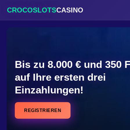
CROCOSLOTS
CASINO
Bis zu 8.000 € und 350 F
auf Ihre ersten drei
Einzahlungen!
REGISTRIEREN