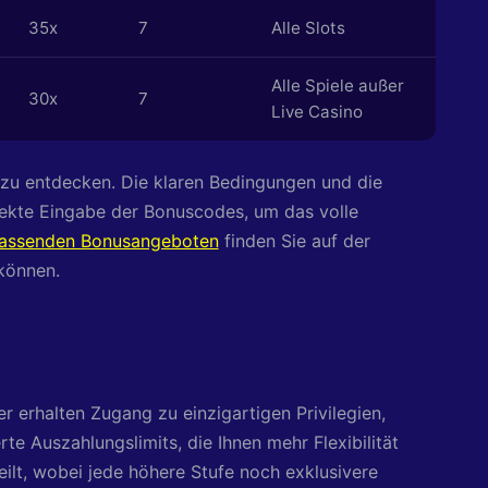
35x
7
Alle Slots
Alle Spiele außer
30x
7
Live Casino
s zu entdecken. Die klaren Bedingungen und die
rrekte Eingabe der Bonuscodes, um das volle
assenden Bonusangeboten
finden Sie auf der
 können.
r erhalten Zugang zu einzigartigen Privilegien,
te Auszahlungslimits, die Ihnen mehr Flexibilität
eilt, wobei jede höhere Stufe noch exklusivere