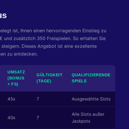
us
legt ist, Ihnen einen hervorragenden Einstieg zu
 und zusätzlich 350 Freispielen. So erhalten Sie
steigern. Dieses Angebot ist eine exzellente
ben zu entdecken.
UMSATZ
GÜLTIGKEIT
QUALIFIZIERENDE
(BONUS
(TAGE)
SPIELE
+ FS)
45x
7
Ausgewählte Slots
Alle Slots außer
40x
7
Jackpots