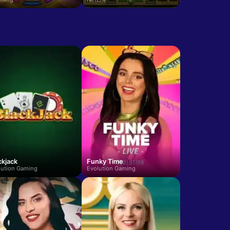
ckjack
Funky Time
lution Gaming
Evolution Gaming